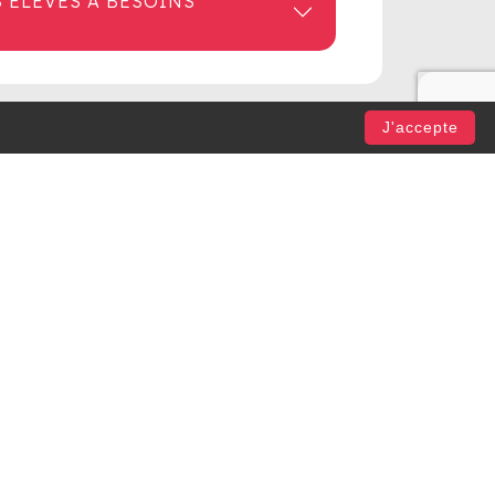
 ÉLÈVES À BESOINS
J'accepte