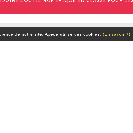
UIRE L’OUTIL NUMÉRIQUE EN CLASSE POUR LES
dience de notre site, Apeda utilise des cookies.
(En savoir +)