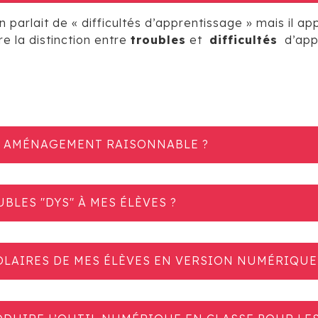
arlait de « difficultés d’apprentissage » mais il ap
re la distinction entre
troubles
et
difficultés
d’app
N AMÉNAGEMENT RAISONNABLE ?
LES "DYS" À MES ÉLÈVES ?
LAIRES DE MES ÉLÈVES EN VERSION NUMÉRIQUE