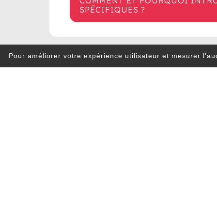
COMMENT ET POURQUOI INTROD
SPÉCIFIQUES ?
Pour améliorer votre expérience utilisateur et mesurer l’au
Témoignages
TÉMOIGNAGES
CLIQUER ICI