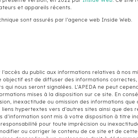
sa présente version, en 2022 par
Inside Web
. Ce site
gateurs et appareils récents.
hnique sont assurés par l’agence web Inside Web.
l’accès du public aux informations relatives à nos mis
 objectif est de diffuser des informations correctes,
rs qui nous seront signalées. L’APEDA ne peut cependa
nformations mises à la disposition sur ce site. En con
sion, inexactitude ou omission des informations que c
s liens hypertextes vers d’autres sites ainsi que des 
s d’information sont mis à votre disposition à titre i
e responsabilité pour toute imprécision ou inexactitud
modifier ou corriger le contenu de ce site et de cet