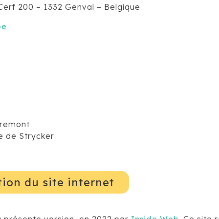
u Cerf 200 – 1332 Genval – Belgique
be
premont
e de Strycker
tion du site internet