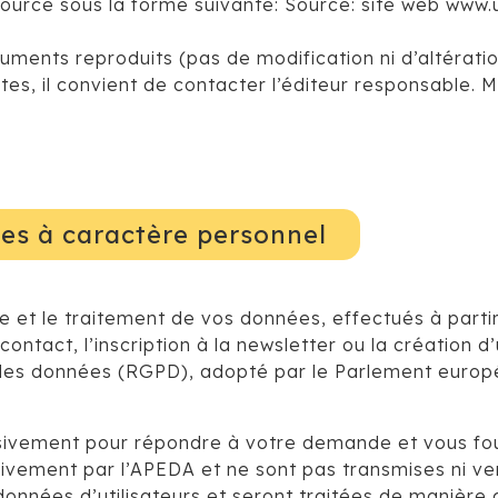
la source sous la forme suivante: Source: site web www
uments reproduits (pas de modification ni d’altératio
extes, il convient de contacter l’éditeur responsable
es à caractère personnel
e et le traitement de vos données, effectués à parti
ontact, l’inscription à la newsletter ou la création
 des données (RGPD), adopté par le Parlement europé
usivement pour répondre à votre demande et vous four
sivement par l’APEDA et ne sont pas transmises ni ve
onnées d’utilisateurs et seront traitées de manière