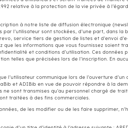
1992 relative à la protection de la vie privée à l’ég
ription à notre liste de diffusion électronique (news
ar l’utilisateur sont stockées, d’une part, dans la
evo, service tiers de gestion de listes et d’envoi d’e
tez que les informations que vous fournissez soient t
fidentialité et conditions d’utilisation. Ces données
ion telles que précisées lors de l’inscription. En auc
ue l’utilisateur communique lors de l’ouverture d’u
ib et ADIBib en vue de pouvoir répondre à la deman
rs ne sont transmises qu’au personnel chargé de trai
nt traitées à des fins commerciales.
onnées, de les modifier ou de les faire supprimer, n’
opie d’un titre d’identité à l’adresse suivante : APE