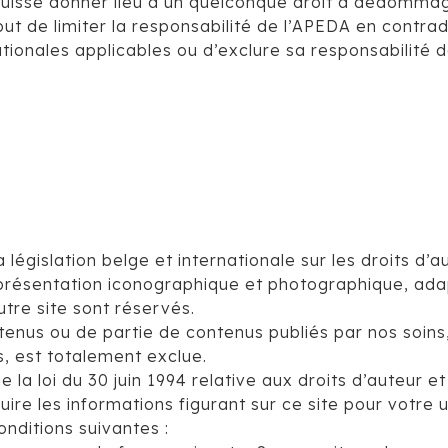
 puisse donner lieu à un quelconque droit à dédomm
ut de limiter la responsabilité de l’APEDA en contra
tionales applicables ou d’exclure sa responsabilité da
législation belge et internationale sur les droits d’au
eprésentation iconographique et photographique, adap
utre site sont réservés.
tenus ou de partie de contenus publiés par nos soins, 
s, est totalement exclue.
a loi du 30 juin 1994 relative aux droits d’auteur et 
uire les informations figurant sur ce site pour votre
nditions suivantes :