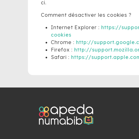
ci.
Comment désactiver les cookies ?
Internet Explorer :
https://suppo
cookies
Chrome :
http://support.google
Firefox :
http://support.mozilla.
Safari :
https://support.apple.c