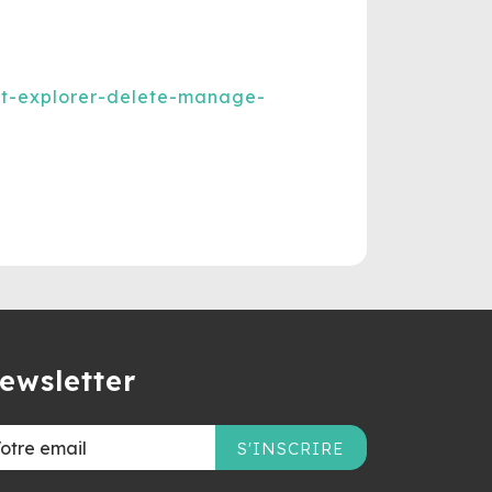
et-explorer-delete-manage-
ewsletter
S'INSCRIRE