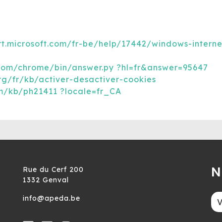
rt.microsoft.com/fr-be/help/17442/windows-intern
.com/chrome/bin/answer.py ?hl=fr&answer=95647
org/fr/kb/activer-desactiver-cookies
om/kb/ph21411 ?locale=fr_CA
N
Rue du Cerf 200
1332 Genval
info@apeda.be