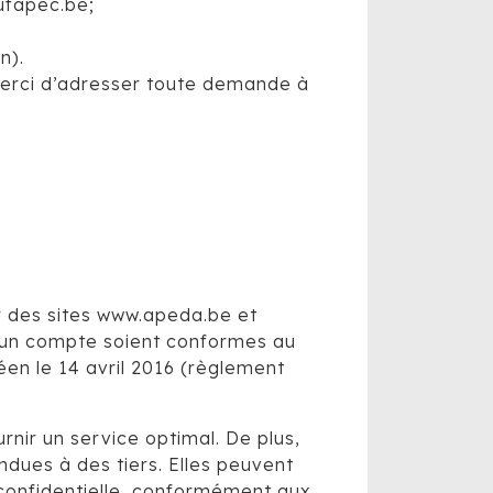
.ufapec.be;
n).
. Merci d’adresser toute demande à
r des sites www.apeda.be et
 d’un compte soient conformes au
en le 14 avril 2016 (règlement
nir un service optimal. De plus,
ndues à des tiers. Elles peuvent
 confidentielle, conformément aux