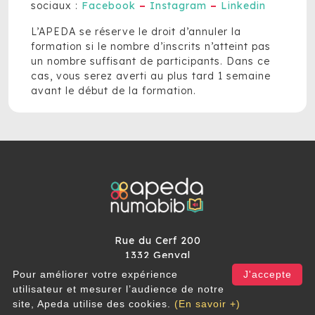
sociaux :
Facebook
–
Instagram
–
Linkedin
L’APEDA se réserve le droit d’annuler la
formation si le nombre d’inscrits n’atteint pas
un nombre suffisant de participants. Dans ce
cas, vous serez averti au plus tard 1 semaine
avant le début de la formation.
Rue du Cerf 200
1332 Genval
Pour améliorer votre expérience
J'accepte
info@apeda.be
utilisateur et mesurer l’audience de notre
site, Apeda utilise des cookies.
(En savoir +)