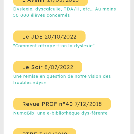
Dyslexie, dyscalculie, TDA/H, etc... Au moins
50 000 élèves concernés
Le JDE
20/10/2022
"Comment attrape-t-on la dyslexie"
Le Soir
8/07/2022
Une remise en question de notre vision des
troubles «dys»
Revue PROF n°40
7/12/2018
NumaBib, une e-bibliothèque dys-férente