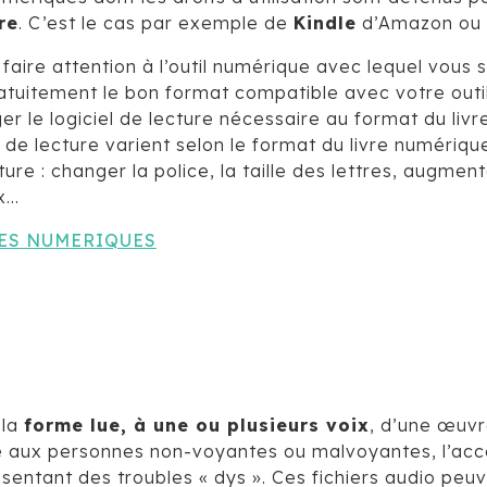
re
. C’est le cas par exemple de
Kindle
d’Amazon ou d
aire attention à l’outil numérique avec lequel vous so
atuitement le bon format compatible avec votre outil,
 le logiciel de lecture nécessaire au format du livre
s de lecture varient selon le format du livre numériq
: changer la police, la taille des lettres, augmenter
ix…
VRES NUMERIQUES
 la
forme lue, à une ou plusieurs voix
, d’une œuvr
vé aux personnes non-voyantes ou malvoyantes, l’accè
entant des troubles « dys ». Ces fichiers audio peuv