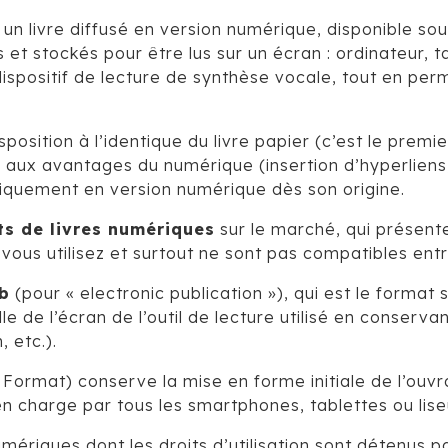
t un livre diffusé en version numérique, disponible so
s et stockés pour être lus sur un écran : ordinateur, 
 dispositif de lecture de synthèse vocale, tout en per
sposition à l’identique du livre papier (c’est le premi
 aux avantages du numérique (insertion d’hyperliens,
quement en version numérique dès son origine.
ts de livres numériques
sur le marché, qui présent
vous utilisez et surtout ne sont pas compatibles entr
b
(pour « electronic publication »), qui est le format
ille de l’écran de l’outil de lecture utilisé en conserv
, etc.).
ormat) conserve la mise en forme initiale de l’ouvr
 en charge par tous les smartphones, tablettes ou lise
mériques dont les droits d’utilisation sont détenus par