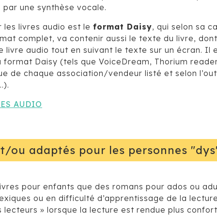
s par une synthèse vocale.
les livres audio est le
format Daisy
, qui selon sa 
at complet, va contenir aussi le texte du livre, dont
e livre audio tout en suivant le texte sur un écran. I
 du format Daisy (tels que VoiceDream, Thorium reade
ue de chaque association/vendeur listé et selon l’outi
…).
VRES AUDIO
 et/ou adaptés pour les personnes "dys
s livres pour enfants que des romans pour ados ou a
exiques ou en difficulté d’apprentissage de la lecture
us lecteurs » lorsque la lecture est rendue plus con