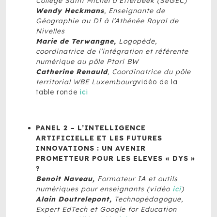
Collège Saint Michel d’Etterbeek (SeGEC)
Wendy Heckmans
, Enseignante de
Géographie au DI à l’Athénée Royal de
Nivelles
Marie de Terwangne,
Logopède,
coordinatrice de l’intégration et référente
numérique au pôle Ptari BW
Catherine Renauld
, Coordinatrice du pôle
territorial WBE Luxembourg
vidéo de la
table ronde
ici
PANEL 2 – L’INTELLIGENCE
ARTIFICIELLE ET LES FUTURES
INNOVATIONS : UN AVENIR
PROMETTEUR POUR LES ELEVES « DYS »
?
Benoit Naveau,
Formateur IA et outils
numériques pour enseignants (vidéo
ici
)
Alain Doutrelepont
,
Technopédagogue,
Expert EdTech et Google for Education