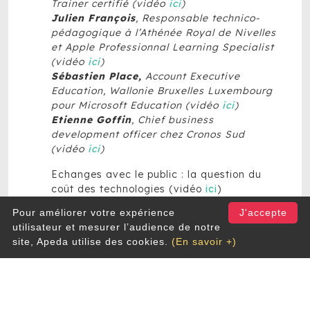
Trainer certifié (vidéo
ici
)
Julien François
, Responsable technico-
pédagogique à l’Athénée Royal de Nivelles
et Apple Professionnal Learning Specialist
(vidéo
ici
)
Sébastien Place
,
Account Executive
Education, Wallonie Bruxelles Luxembourg
pour Microsoft Education (vidéo
ici
)
Etienne Goffin
, Chief business
development officer chez Cronos Sud
(vidéo
ici
)
Echanges avec le public : la question du
coût des technologies (vidéo
ici
)
Pour améliorer votre expérience
J'accepte
utilisateur et mesurer l’audience de notre
CONCLUSION
site, Apeda utilise des cookies.
(En savoir +)
Geoffroy d’Aspremont
,
Directeur de
l’APEDA (vidéo
ici
)