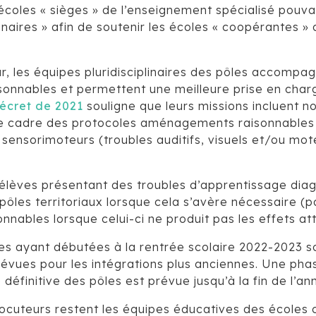
écoles « sièges » de l’enseignement spécialisé pouvan
naires » afin de soutenir les écoles « coopérantes » 
r, les équipes pluridisciplinaires des pôles accompa
nnables et permettent une meilleure prise en charg
écret de 2021
souligne que leurs missions incluen
le cadre des protocoles aménagements raisonnables 
sensorimoteurs (troubles auditifs, visuels et/ou mot
 élèves présentant des troubles d’apprentissage diag
ôles territoriaux lorsque cela s’avère nécessaire (p
ables lorsque celui-ci ne produit pas les effets at
s ayant débutées à la rentrée scolaire 2022-2023 so
révues pour les intégrations plus anciennes. Une phase
e définitive des pôles est prévue jusqu’à la fin de l’a
rlocuteurs restent les équipes éducatives des écoles 