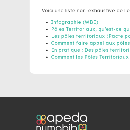
Voici une liste non-exhaustive de li
Infographie (WBE)
Pôles Territoriaux, qu’est-ce q
Les pôles territoriaux (Pacte 
Comment faire appel aux pôles 
En pratique : Des pôles territo
Comment les Pôles Territoriaux p