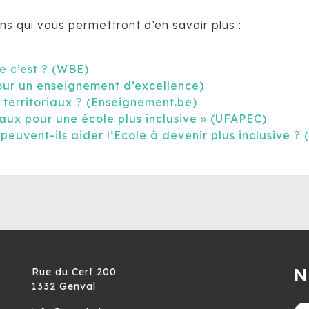
ens qui vous permettront d’en savoir plus :
ue c’est ? (WBE)
pour un enseignement d’excellence)
territoriaux ? (Enseignement.be)
riaux pour une école plus inclusive » (UFAPEC)
euvent-ils aider l’Ecole à devenir plus inclusive ? 
N
Rue du Cerf 200
1332 Genval