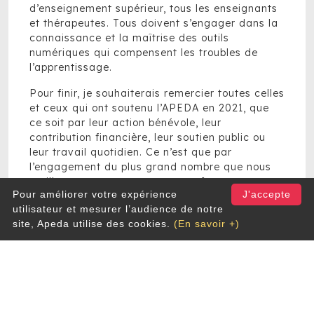
d’enseignement supérieur, tous les enseignants
et thérapeutes. Tous doivent s’engager dans la
connaissance et la maîtrise des outils
numériques qui compensent les troubles de
l’apprentissage.
Pour finir, je souhaiterais remercier toutes celles
et ceux qui ont soutenu l’APEDA en 2021, que
ce soit par leur action bénévole, leur
contribution financière, leur soutien public ou
leur travail quotidien. Ce n’est que par
l’engagement du plus grand nombre que nous
outillerons, accompagnerons ou formerons nos
Pour améliorer votre expérience
J'accepte
enfants présentant des troubles de
utilisateur et mesurer l’audience de notre
l’apprentissage pour les préparer à devenir des
site, Apeda utilise des cookies.
(En savoir +)
citoyens autonomes, des adultes qui peuvent
contribuer pleinement à la société en réalisant
tout leur potentiel.
Geoffroy d’Aspremont, Directeur opérationnel