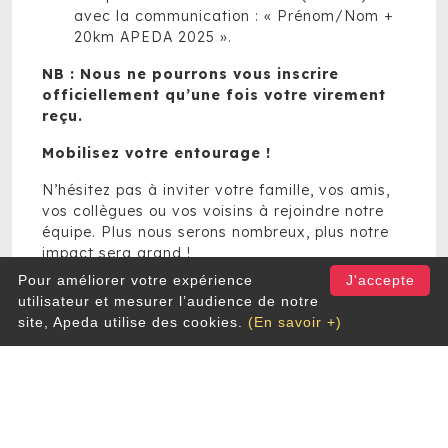
avec la communication : « Prénom/Nom +
20km APEDA 2025 ».
NB : Nous ne pourrons vous inscrire
officiellement qu’une fois votre virement
reçu.
Mobilisez votre entourage !
N’hésitez pas à inviter votre famille, vos amis,
vos collègues ou vos voisins à rejoindre notre
équipe. Plus nous serons nombreux, plus notre
impact sera grand !
Pour améliorer votre expérience
J'accepte
Une fois inscrit, nous vous enverrons des
utilisateur et mesurer l’audience de notre
informations pour vous aider à trouver des
site, Apeda utilise des cookies.
(En savoir +)
parrains prêts à soutenir votre course. Chaque
don compte!
A vos baskets ! Ensemble, faisons des 20km de
Bruxelles une réussite pour l’APEDA – Osons la
dys-férence!