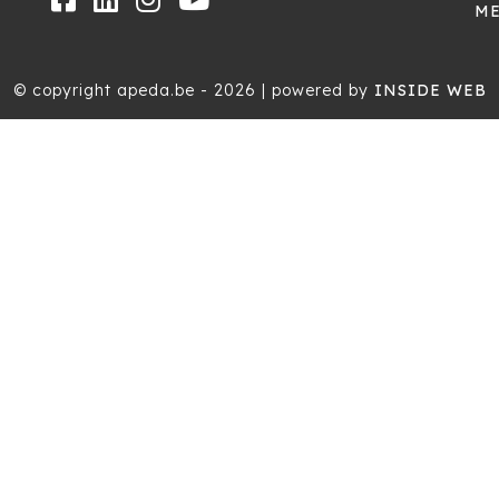
ME
© copyright apeda.be - 2026 | powered by
INSIDE WEB