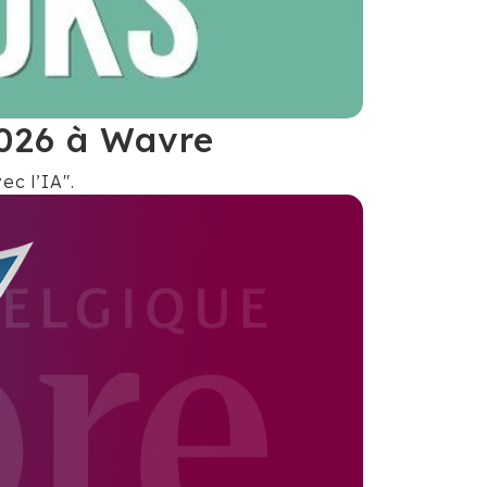
2026 à Wavre
ec l’IA".